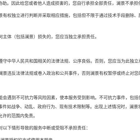
协助。因此给您或者他人造成损害的，您自行承担全部责任，澜景不承担
，澜景有权独立进行判断并采取相应措施，包括但不限于通过技术手段删除
致任何主体（包括澜景）损失的，您应当独立承担责任。
应当遵守中华人民共和国相关的法律法规、公序良俗。否则，您应当为此独立
而使澜景违反法律法规或卷入政治和公共事件，否则澜景有权暂停或终止对您
，可能会遇到不可抗力等风险因素，使本服务受到影响。不可抗力事件，包
事件如战争、动乱、政府行为、现有技术限制等。出现上述情况时，澜景
允许的范围内免责。
澜景对以下情形导致的服务中断或受阻不承担责任：