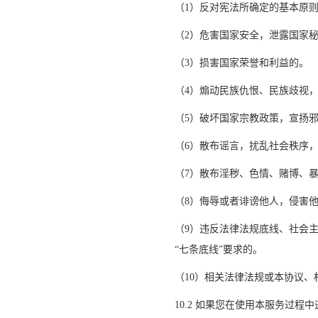
（
1）反对宪法所确定的基本原
（
2）危害国家安全，泄露国家
（
3）损害国家荣誉和利益的。
（
4）煽动民族仇恨、民族歧视
（
5）破坏国家宗教政策，宣扬
（
6）散布谣言，扰乱社会秩序
（
7）散布淫秽、色情、赌博、
（
8）侮辱或者诽谤他人，侵害
（
9）违反法律法规底线、社会
“七条底线”要求的。
（
10）相关法律法规或本协议
10.2 如果您在使用本服务过