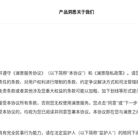
产品
洞悉
关于我们
并遵守《澜景服务协议》（以下简称“本协议”）和《澜景隐私政策》。请
责任的条款、对用户权利进行限制的条款、约定争议解决方式和司法管辖
免责条款或者其他涉及您重大权益的条款可能以加粗、加下划线等形式提
接受本协议所有条款，否则您无权使用
澜景服务。您点击“同意”或“下一
受本协议的，均视为您已阅读并同意签署本协议。本协议即在您与澜景之
具有完全民事行为能力，请在法定监护人（以下简称
"监护人"）的陪同