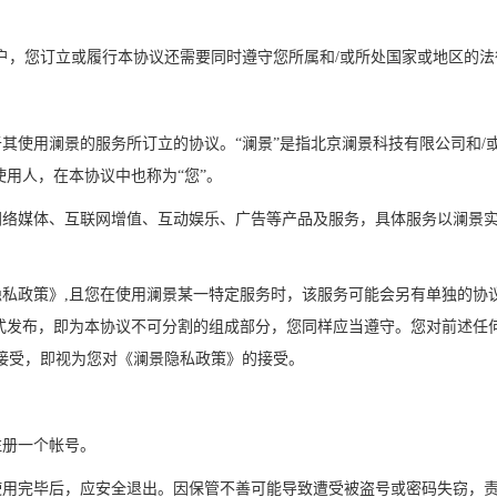
户，您订立或履行本协议还需要同时遵守您所属和
/或所处国家或地区的法
关于其使用澜景的服务所订立的协议。“澜景”是指
北京澜景科技
有限公司和
/
使用人，在本协议中也称为“您”。
于网络媒体、互联网增值、互动娱乐、广告等产品及服务，具体服务以澜景
景隐私政策》,且您在使用澜景某一特定服务时，该服务可能会另有单独的
正式发布，即为本协议不可分割的组成部分，您同样应当遵守。您对前述任
接受，即视为您对《澜景隐私政策》的接受。
注册一个帐号。
。使用完毕后，应安全退出。因保管不善可能导致遭受被盗号或密码失窃，