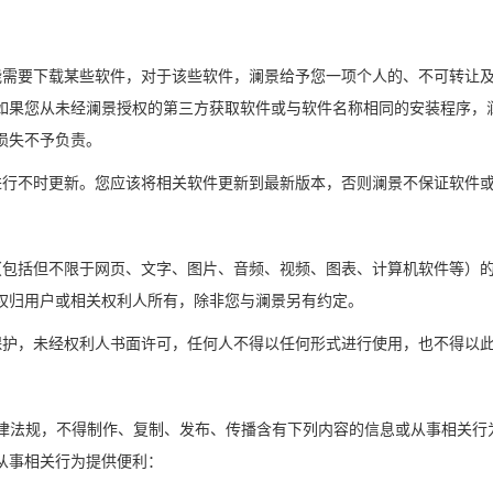
可能需要下载某些软件，对于该些软件，澜景给予您一项个人的、不可转让
如果您从未经澜景授权的第三方获取软件或与软件名称相同的安装程序，
损失不予负责。
件进行不时更新。您应该将相关软件更新到最新版本，否则澜景不保证软件
容（包括但不限于网页、文字、图片、音频、视频、图表、计算机软件等）
权归用户或相关权利人所有，除非您与澜景另有约定。
规保护，未经权利人书面许可，任何人不得以任何形式进行使用，也不得以
守法律法规，不得制作、复制、发布、传播含有下列内容的信息或从事相关
从事相关行为提供便利：